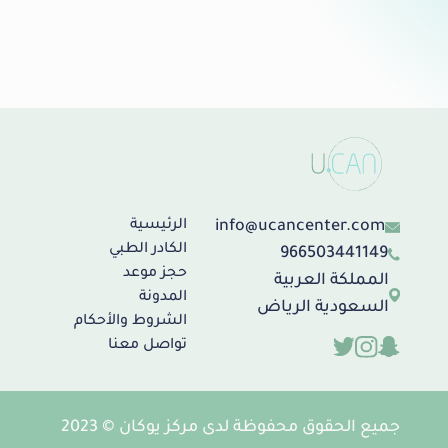
info@ucancenter.com
الرئيسية
الكادر الطبي
966503441149
حجز موعد
المملكة العربية
المدونة
السعودية الرياض
الشروط والأحكام
تواصل معنا
جميع الحقوق محفوظة لدى مركز يوكان © 2023