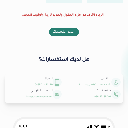
* الرجاء التأكد من ملء الحقول وتحديد تاريخ وتوقيت الموعد
احجز جلستك
هل لديك استفسارات؟
الواتس
الجوال
اضغط هنا للتواصل واتس اب
966503441149
هاتف ثابت
البريد الالكتروني
info@ucancenter.com
966112385009