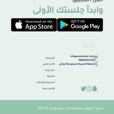
حمل التطبيق
وابدأ جلستك الأولى
info@ucancenter.com
الرئيسية
966503441149
المملكة العربية السعودية الرياض
الكادر الطبي
حجز موعد
المدونة
الشروط والأحكام
تواصل معنا
جميع الحقوق محفوظة لدى مركز يوكان © 2023