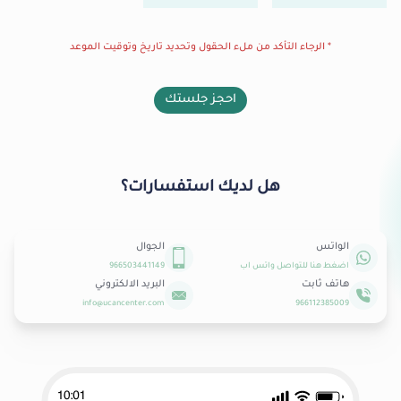
* الرجاء التأكد من ملء الحقول وتحديد تاريخ وتوقيت الموعد
احجز جلستك
هل لديك استفسارات؟
الواتس
الجوال
اضغط هنا للتواصل واتس اب
966503441149
هاتف ثابت
البريد الالكتروني
info@ucancenter.com
966112385009