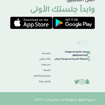
حمل التطبيق
وابدأ جلستك الأولى
info@ucancenter.com
الرئيسية
966503441149
المملكة العربية السعودية الرياض
الكادر الطبي
حجز موعد
المدونة
الشروط والأحكام
تواصل معنا
جميع الحقوق محفوظة لدى مركز يوكان © 2023