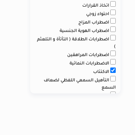
اتخاذ القرارات
احتواء زوجي
اضطراب المزاج
اضطراب الهوية الجنسية
اضطرابات الطلاقة ( التأتأة و التلعثم
)
اضطرابات المراهقين
الاضطرابات النمائية
الاكتئاب
التأهيل السمعي اللفظي لضعاف
السمع
التعامل مع كبار السن
التفكير بالانتحار
التميز في العلاقات الاجتماعية
التميز في العمل
التوحد