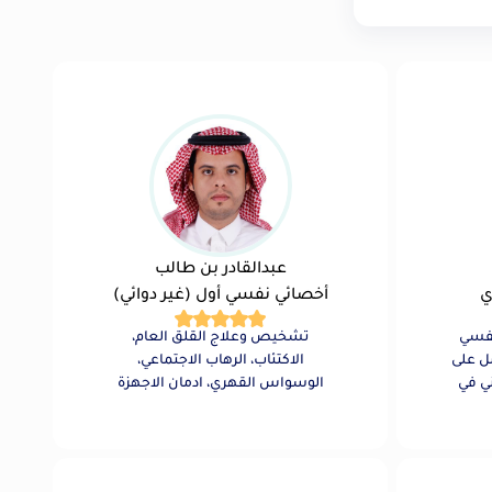
عبدالقادر بن طالب
ي
أخصائي نفسي أول (غير دوائي)
نفسي
تشخيص وعلاج القلق العام،
 الجسدي حاصل على
الاكتئاب، الرهاب الاجتماعي،
ني في
الوسواس القهري، ادمان الاجهزة
 زمالة
الالكترونية، الانحراف السلوكي أو
الجنسي، تقلبات المزاج، العدوانية،
التنمر، قضم الاظافر ونتف الشعر،
فرط الحركة وتشتت الانتباه..