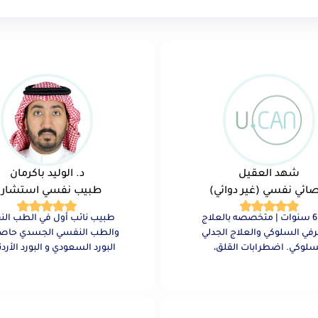
شهد العقيل
د. الوليد باكرمان
ائي نفسي (غير دوائي)
طبيب نفسي استشار
خبرة 6 سنوات | متخصصه بالعلاج
طبيب نائب أول في الطب ال
في السلوكي والعلاج الجدلي
والطب النفسي
السلوكي. اضطرابات القلق،
البورد السعودي و البورد الأرد
رابات المزاج، الوسواس
الطب النفسي حاصل على
هري، اضطرابات الشخصية،
الطب النفسي الجسدي
تقدير الذات والثقه بالنفس،
كير الزائد، والاحتراق النفسي.