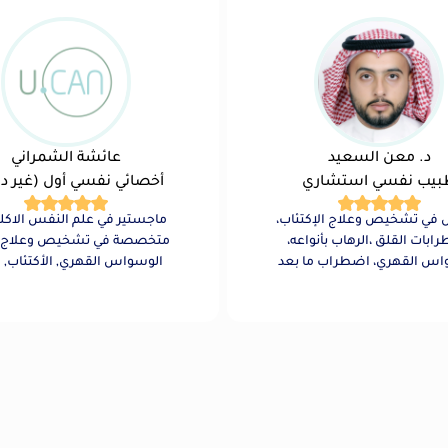
د. معن السعيد
عائشة الشمراني
بيب نفسي استشاري
أخصائي نفسي أول (غير دو
في تشخيص وعلاج الإكتئاب،
ماجستير في علم النفس الاكلي
ابات القلق ،الرهاب بأنواعه،
متخصصة في تشخيص وعلاج ا
اس القهري، اضطراب ما بعد
الوسواس القهري, الأكتئاب, ا
مة، ثنائي القطب والفصام.
الأجتماعي, ومهتمة في العل
المعرفي السلوكي، إضطراب ا
وفرط الحركة وتشتت الأنتباه, 
اختبارات الذكاء والشخصية.خب
التعامل مع المراهقين والبال