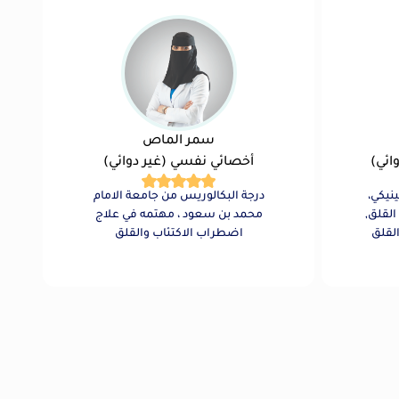
سمر الماص
ائي)
أخصائي نفسي (غير دوائي)
نيكي،
درجة البكالوريس من جامعة الامام
لقلق,
محمد بن سعود ، مهتمه في علاج
لقلق
اضطراب الاكتئاب والقلق
اج
والوسواس القهري ، نوبات الهلع
لتوحد
والرهاب الاجتماعي ، الفوبيا بأنواعها ،
تطبيق
خبرة عمل مع الاطفال والمراهقين
رة في
والبالغين. وخبرة عمل مع اطفال
غين.
التوحد.