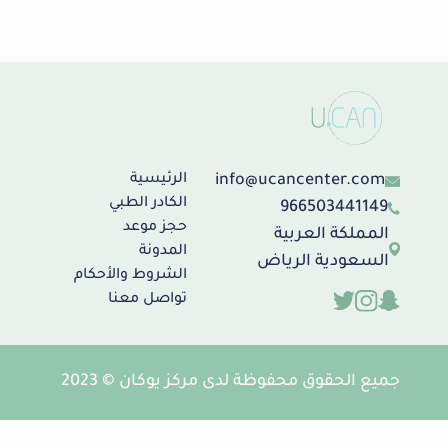
الحبسة الكلامية
الخوف من الظلام
الخوف من الموت
الخيانة الزوجية
الذكاء العاطفي
الرهاب الاجتماعي
الشك والغيرة
info@ucancenter.com
الرئيسية
الكادر الطبي
966503441149
الطلاق العاطفي
حجز موعد
المملكة العربية
العزلة والانطواء
المدونة
السعودية الرياض
العلاقات الحميمية الزوجية
الشروط والأحكام
العلاقة بين الوالدين والابناء
تواصل معنا
العناد
الفراغ العاطفي
الفصام
جميع الحقوق محفوظة لدى مركز يوكان © 2023
القلق
الكذب