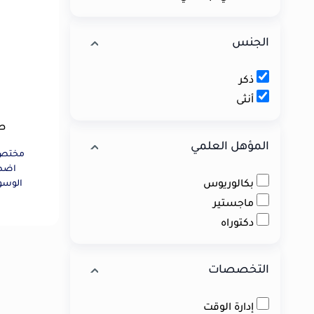
الجنس
ذكر
أنثى
ط
المؤهل العلمي
مختص 
اضطر
بكالوريوس
الوسو
الصد
ماجستير
دكتوراه
التخصصات
إدارة الوقت