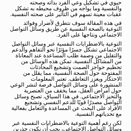
حيوي في تشكيل وعي الفرد بذاته وصحته
والنفسية وما يواجه من ظروف محيطه به تشكل
عقبات معينة تسهم في التأثير على صحته النفسية.
في هذه المقالة سوف نتطرق لأضرار وفوائد
التوعية بالصحة النفسية عن طريق وسائل التواصل
الاجتماعي ونتاجها على الفرد.
التوعية بالاضطرابات النفسية عبر وسائل التواصل
الاجتماعي تشكل جسرًا مؤثرًا نحو التفاهم والدعم
والتقليل من وصمة طلب المساعدة عند المعاناة
من المشاكل النفسية. تمكن هذه الوسائل من
تحطيم حواجز الصمت وتشجيع المحادثات
المفتوحة حول الصحة النفسية، مما يقلل من
الاحتكار ويعزز التعاطف. تعتبر المعلومات
المنشورة على وسائل التواصل فرصة لنشر الوعي
حول أمراض العقل، مما يخفف من العنصرية
والتحيز الاجتماعي. في هذا السياق، تصبح وسائل
التواصل مصدرًا قويًا للدعم النفسي وتشجيع
الأفراد على البحث عن المساعدة والتعامل بفعالية
مع تحدياتهم النفسية.
لكن رغم أهمية التوعية بالاضطرابات النفسية عبر
وسائل التواصل الاجتماعي، يجب أن نكون حذرين