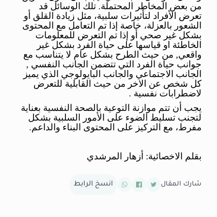
من بعض المخاطر المحتملة. تلك الوسائل قد
تعرض الأفراد لتأثيرات سلبية، مثل زيادة القلق أو
الشعور بالعزلة، خاصة إذا تم التعامل مع المحتوى
بشكل غير صحي أو إذا تم التعرض للمعلومات
الخاطئة او قياسها على حياة الفرد بشكل غير
واقعي, من حيث الطرح بشكل عام لا يتناسب مع
جوانب حياة الفرد التي تتضمن الجانب النفسي ,
الجانب الاجتماعي والجانب البايولوجي الذي يميز
كل شخص عن الاخر من حيث القابلية للتعرض
لاضطرابات نفسية .
يجب أن تتم موازنة التوعية بالصحة النفسية بعناية
لتجنب تسليط الضوء على الأمور السلبية بشكل
مفرط، مع التركيز على المحتوى البناء والداعم.
بقلم الاخصائية: أزهار المرشدي
شارك المقال
انسخ الرابط
تم نسخ الرابط !