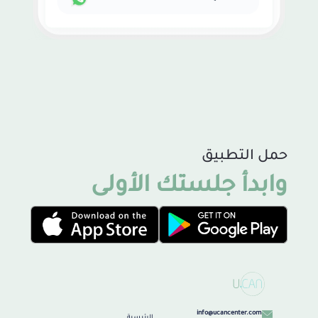
حمل التطبيق
وابدأ جلستك الأولى
info@ucancenter.com
الرئيسية