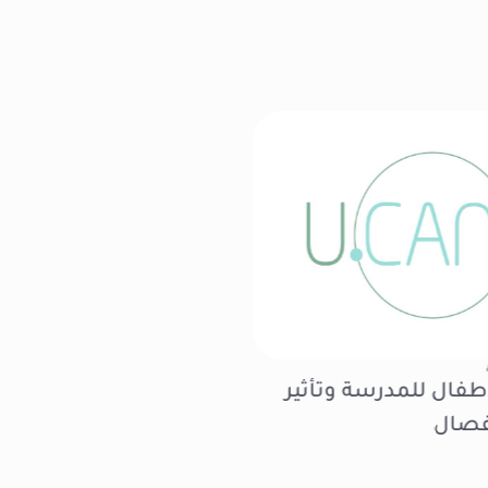
24 أبريل 2025
|
عام
فال للمدرسة وتأثير
أنا عايش ليه؟
فصال