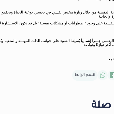
حة النفسية من خلال زيارة مختص نفسي في تحسين نوعية الحياة وتحقيق 
 وإيجابية.
نفسية على وجود "اضطرابات أو مشكلات نفسية" بل قد تكون الاستشارة لر
لنفسي جسراً إنسانياً يُسَلِط الضوء على جوانب الذات المهملة والمعنية ويُ
كثر توازنًا وتواصلاً.
حمد
انسخ الرابط
تم نسخ الرابط !
 صلة